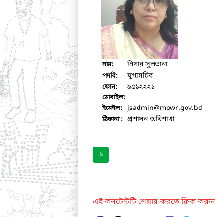
নিগার সুলতানা
নাম:
যুগ্মসচিব
পদবি:
৯৫১২২২১
ফোন:
মোবাইল:
jsadmin
@mowr.gov.bd
ইমেইল:
প্রশাসন অধিশাখা
ঠিকানা :
১
এই কনটেন্টটি শেয়ার করতে ক্লিক করুন