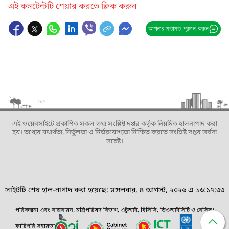
এই কনটেন্টটি শেয়ার করতে ক্লিক করুন
আপনার মতামত প্রদান করুন
এই ওয়েবসাইটে প্রকাশিত সকল তথ্য সংশ্লিষ্ট দপ্তর কর্তৃক নিয়মিত হালনাগাদ করা
হয়। তথ্যের যথার্থতা, নির্ভুলতা ও নির্ভরযোগ্যতা নিশ্চিত করতে সংশ্লিষ্ট দপ্তর সর্বদা
সচেষ্ট।
সাইটটি শেষ হাল-নাগাদ করা হয়েছে: মঙ্গলবার, ৪ আগস্ট, ২০২৬ এ ১৬:১৭:৩৩
পরিকল্পনা এবং বাস্তবায়ন: মন্ত্রিপরিষদ বিভাগ, এটুআই, বিসিসি, ডিওআইসিটি ও বেসিস।
কারিগরি সহায়তা