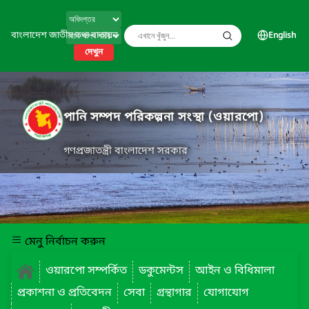
বাংলাদেশ জাতীয় তথ্য বাতায়ন
English
দেখুন
পানি সম্পদ পরিকল্পনা সংস্থা (ওয়ারপো)
গণপ্রজাতন্ত্রী বাংলাদেশ সরকার
মেনু নির্বাচন করুন
ওয়ারপো সম্পর্কিত
ডকুমেন্টস
আইন ও বিধিমালা
প্রকাশনা ও প্রতিবেদন
সেবা
গ্রন্থাগার
যোগাযোগ