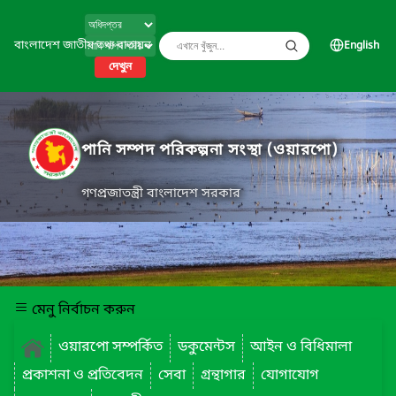
বাংলাদেশ জাতীয় তথ্য বাতায়ন
English
দেখুন
পানি সম্পদ পরিকল্পনা সংস্থা (ওয়ারপো)
গণপ্রজাতন্ত্রী বাংলাদেশ সরকার
মেনু নির্বাচন করুন
ওয়ারপো সম্পর্কিত
ডকুমেন্টস
আইন ও বিধিমালা
প্রকাশনা ও প্রতিবেদন
সেবা
গ্রন্থাগার
যোগাযোগ