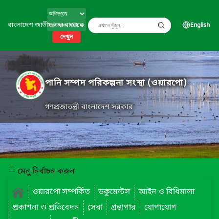
বাংলাদেশ জাতীয় তথ্য বাতায়ন
English
দেখুন
পানি সম্পদ পরিকল্পনা সংস্থা (ওয়ারপো)
গণপ্রজাতন্ত্রী বাংলাদেশ সরকার
মেনু নির্বাচন করুন
ওয়ারপো সম্পর্কিত
ডকুমেন্টস
আইন ও বিধিমালা
প্রকাশনা ও প্রতিবেদন
সেবা
গ্রন্থাগার
যোগাযোগ