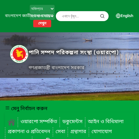
বাংলাদেশ জাতীয় তথ্য বাতায়ন
English
দেখুন
পানি সম্পদ পরিকল্পনা সংস্থা (ওয়ারপো)
গণপ্রজাতন্ত্রী বাংলাদেশ সরকার
মেনু নির্বাচন করুন
ওয়ারপো সম্পর্কিত
ডকুমেন্টস
আইন ও বিধিমালা
প্রকাশনা ও প্রতিবেদন
সেবা
গ্রন্থাগার
যোগাযোগ