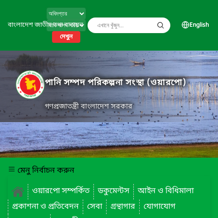
বাংলাদেশ জাতীয় তথ্য বাতায়ন
English
দেখুন
পানি সম্পদ পরিকল্পনা সংস্থা (ওয়ারপো)
গণপ্রজাতন্ত্রী বাংলাদেশ সরকার
মেনু নির্বাচন করুন
ওয়ারপো সম্পর্কিত
ডকুমেন্টস
আইন ও বিধিমালা
প্রকাশনা ও প্রতিবেদন
সেবা
গ্রন্থাগার
যোগাযোগ