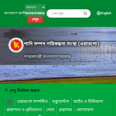
বাংলাদেশ জাতীয় তথ্য বাতায়ন
English
দেখুন
পানি সম্পদ পরিকল্পনা সংস্থা (ওয়ারপো)
গণপ্রজাতন্ত্রী বাংলাদেশ সরকার
মেনু নির্বাচন করুন
ওয়ারপো সম্পর্কিত
ডকুমেন্টস
আইন ও বিধিমালা
প্রকাশনা ও প্রতিবেদন
সেবা
গ্রন্থাগার
যোগাযোগ