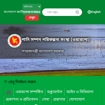
বাংলাদেশ জাতীয় তথ্য বাতায়ন
English
দেখুন
পানি সম্পদ পরিকল্পনা সংস্থা (ওয়ারপো)
গণপ্রজাতন্ত্রী বাংলাদেশ সরকার
মেনু নির্বাচন করুন
ওয়ারপো সম্পর্কিত
ডকুমেন্টস
আইন ও বিধিমালা
প্রকাশনা ও প্রতিবেদন
সেবা
গ্রন্থাগার
যোগাযোগ