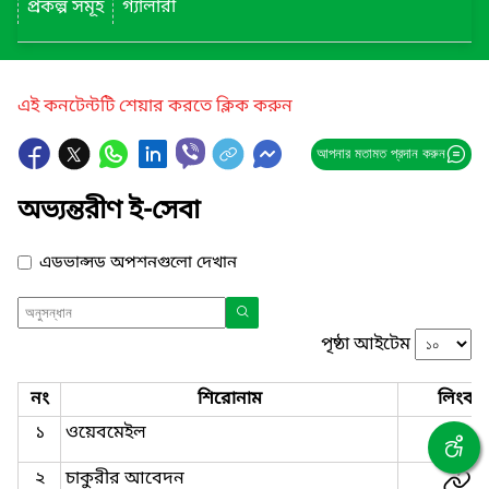
প্রকল্প সমূহ
গ্যালারী
এই কনটেন্টটি শেয়ার করতে ক্লিক করুন
আপনার মতামত প্রদান করুন
অভ্যন্তরীণ ই-সেবা
এডভান্সড অপশনগুলো দেখান
পৃষ্ঠা আইটেম
নং
শিরোনাম
লিংক
১
ওয়েবমেইল
২
চাকুরীর আবেদন