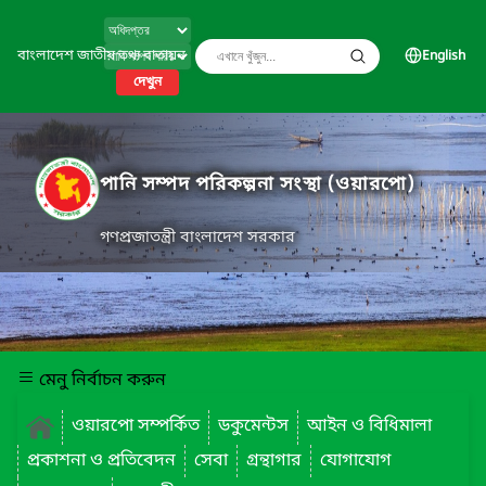
বাংলাদেশ জাতীয় তথ্য বাতায়ন
English
দেখুন
পানি সম্পদ পরিকল্পনা সংস্থা (ওয়ারপো)
গণপ্রজাতন্ত্রী বাংলাদেশ সরকার
মেনু নির্বাচন করুন
ওয়ারপো সম্পর্কিত
ডকুমেন্টস
আইন ও বিধিমালা
প্রকাশনা ও প্রতিবেদন
সেবা
গ্রন্থাগার
যোগাযোগ