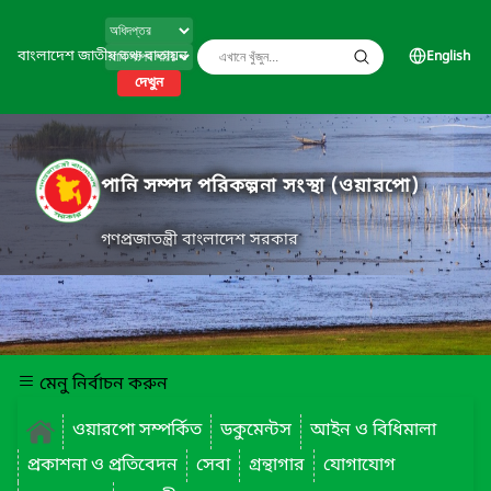
বাংলাদেশ জাতীয় তথ্য বাতায়ন
English
দেখুন
পানি সম্পদ পরিকল্পনা সংস্থা (ওয়ারপো)
গণপ্রজাতন্ত্রী বাংলাদেশ সরকার
মেনু নির্বাচন করুন
ওয়ারপো সম্পর্কিত
ডকুমেন্টস
আইন ও বিধিমালা
প্রকাশনা ও প্রতিবেদন
সেবা
গ্রন্থাগার
যোগাযোগ