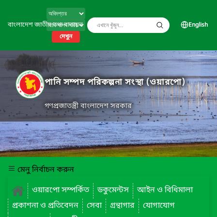
বাংলাদেশ জাতীয় তথ্য বাতায়ন
English
দেখুন
পানি সম্পদ পরিকল্পনা সংস্থা (ওয়ারপো)
গণপ্রজাতন্ত্রী বাংলাদেশ সরকার
মেনু নির্বাচন করুন
ওয়ারপো সম্পর্কিত
ডকুমেন্টস
আইন ও বিধিমালা
প্রকাশনা ও প্রতিবেদন
সেবা
গ্রন্থাগার
যোগাযোগ