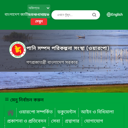
বাংলাদেশ জাতীয় তথ্য বাতায়ন
English
দেখুন
পানি সম্পদ পরিকল্পনা সংস্থা (ওয়ারপো)
গণপ্রজাতন্ত্রী বাংলাদেশ সরকার
মেনু নির্বাচন করুন
ওয়ারপো সম্পর্কিত
ডকুমেন্টস
আইন ও বিধিমালা
প্রকাশনা ও প্রতিবেদন
সেবা
গ্রন্থাগার
যোগাযোগ