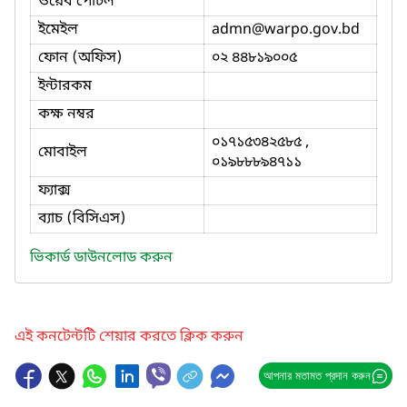
ওয়েব পোর্টল
ইমেইল
admn
@warpo.gov.bd
ফোন (অফিস)
০২ ৪৪৮১৯০০৫
ইন্টারকম
কক্ষ নম্বর
০১৭১৫৩৪২৫৮৫ ,
মোবাইল
০১৯৮৮৮৯৪৭১১
ফ্যাক্স
ব্যাচ (বিসিএস)
ভিকার্ড ডাউনলোড করুন
এই কনটেন্টটি শেয়ার করতে ক্লিক করুন
আপনার মতামত প্রদান করুন