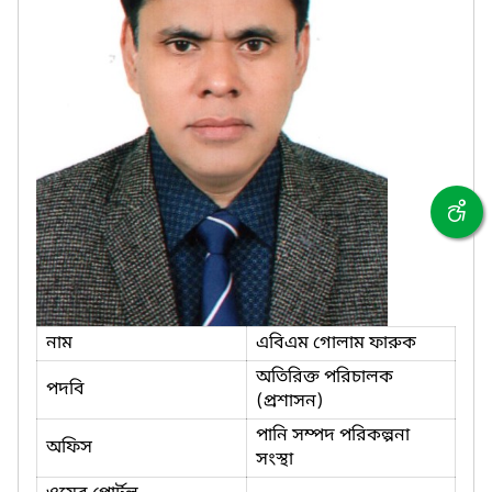
নাম
এবিএম গোলাম ফারুক
অতিরিক্ত পরিচালক
পদবি
(প্রশাসন)
পানি সম্পদ পরিকল্পনা
অফিস
সংস্থা