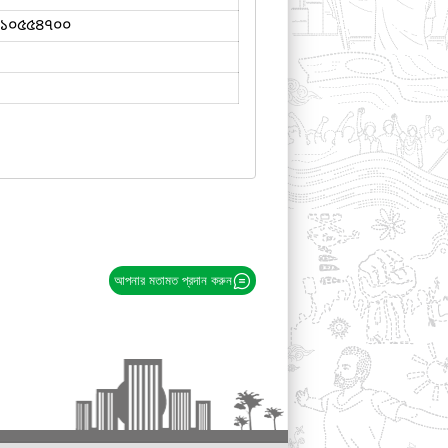
১০৫৫৪৭০০
আপনার মতামত প্রদান করুন