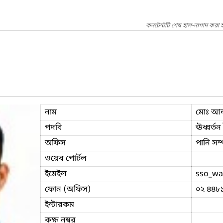
কনটেন্টটি শেষ হাল-নাগাদ করা হ
নাম
মোঃ আল
পদবি
ঊধ্বর্তন
অফিস
পানি সম্
ওয়েব পোর্টল
ইমেইল
sso_wa
ফোন (অফিস)
০২ ৪৪৮
ইন্টারকম
কক্ষ নম্বর