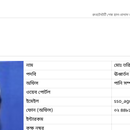
কনটেন্টটি শেষ হাল-নাগাদ 
নাম
মোঃ তর
পদবি
ঊধ্বর্তন
অফিস
পানি সম্
ওয়েব পোর্টল
ইমেইল
sso_ag
ফোন (অফিস)
০২ ৪৪৮
ইন্টারকম
কক্ষ নম্বর