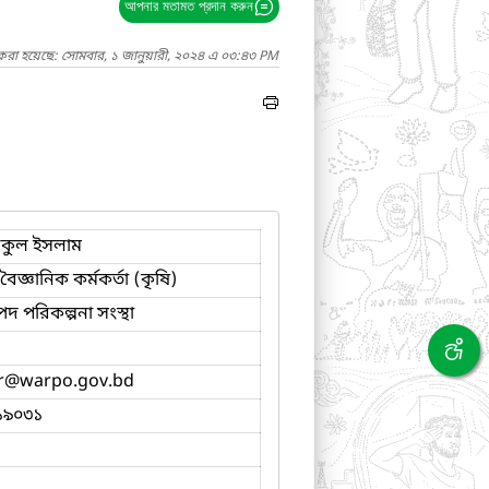
আপনার মতামত প্রদান করুন
করা হয়েছে: সোমবার, ১ জানুয়ারী, ২০২৪ এ ০৩:৪৩ PM
িকুল ইসলাম
 বৈজ্ঞানিক কর্মকর্তা (কৃষি)
পদ পরিকল্পনা সংস্থা
r
@warpo.gov.bd
১৯০৩১