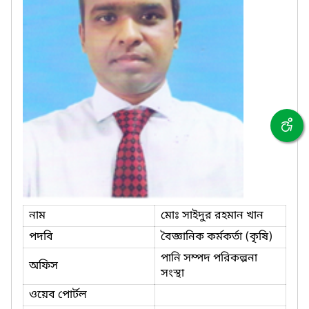
নাম
মোঃ সাইদুর রহমান খান
পদবি
বৈজ্ঞানিক কর্মকর্তা (কৃষি)
পানি সম্পদ পরিকল্পনা
অফিস
সংস্থা
ওয়েব পোর্টল