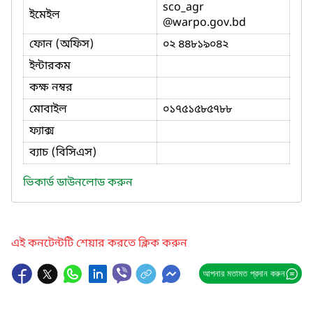
sco_agr
ইমেইল
@warpo.gov.bd
ফোন (অফিস)
০২ ৪৪৮১৯০৪২
ইন্টারকম
কক্ষ নম্বর
মোবাইল
০১৭৫১৫৮৫৭৮৮
ফ্যাক্স
ব্যাচ (বিসিএস)
ভিকার্ড ডাউনলোড করুন
এই কনটেন্টটি শেয়ার করতে ক্লিক করুন
আপনার মতামত প্রদান করুন