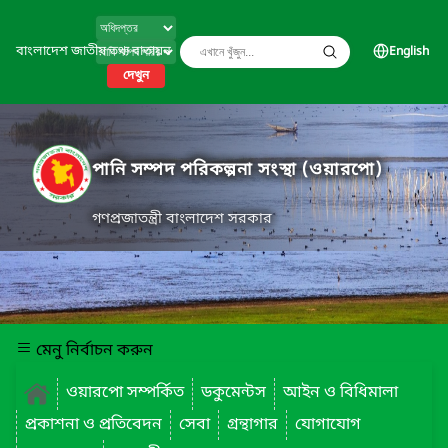
বাংলাদেশ জাতীয় তথ্য বাতায়ন
English
দেখুন
পানি সম্পদ পরিকল্পনা সংস্থা (ওয়ারপো)
গণপ্রজাতন্ত্রী বাংলাদেশ সরকার
মেনু নির্বাচন করুন
ওয়ারপো সম্পর্কিত
ডকুমেন্টস
আইন ও বিধিমালা
প্রকাশনা ও প্রতিবেদন
সেবা
গ্রন্থাগার
যোগাযোগ