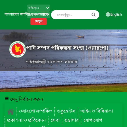
বাংলাদেশ জাতীয় তথ্য বাতায়ন
English
দেখুন
পানি সম্পদ পরিকল্পনা সংস্থা (ওয়ারপো)
গণপ্রজাতন্ত্রী বাংলাদেশ সরকার
মেনু নির্বাচন করুন
ওয়ারপো সম্পর্কিত
ডকুমেন্টস
আইন ও বিধিমালা
প্রকাশনা ও প্রতিবেদন
সেবা
গ্রন্থাগার
যোগাযোগ