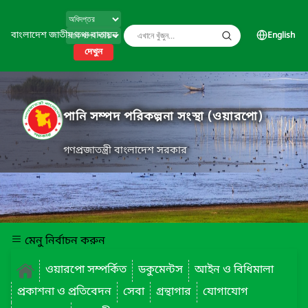
বাংলাদেশ জাতীয় তথ্য বাতায়ন
English
দেখুন
পানি সম্পদ পরিকল্পনা সংস্থা (ওয়ারপো)
গণপ্রজাতন্ত্রী বাংলাদেশ সরকার
মেনু নির্বাচন করুন
ওয়ারপো সম্পর্কিত
ডকুমেন্টস
আইন ও বিধিমালা
প্রকাশনা ও প্রতিবেদন
সেবা
গ্রন্থাগার
যোগাযোগ