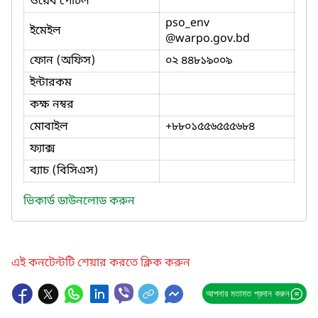
ওয়েব পোর্টল
pso_env
ইমেইল
@warpo.gov.bd
ফোন (অফিস)
০২ ৪৪৮১৯০০৯
ইন্টারকম
কক্ষ নম্বর
মোবাইল
+৮৮০১৫৫৬৫৫৫৬৮৪
ফ্যাক্স
ব্যাচ (বিসিএস)
ভিকার্ড ডাউনলোড করুন
এই কনটেন্টটি শেয়ার করতে ক্লিক করুন
আপনার মতামত প্রদান করুন