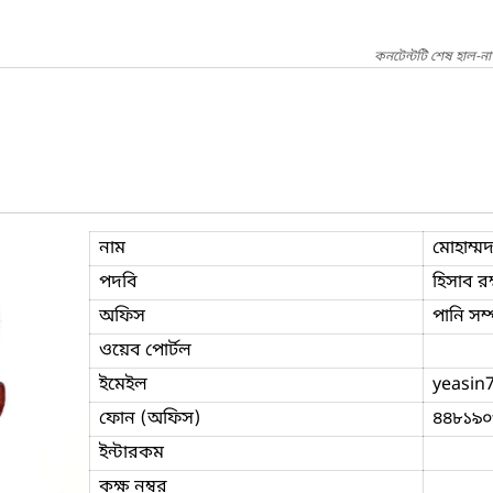
কনটেন্টটি শেষ হাল-ন
নাম
মোহাম্ম
পদবি
হিসাব র
অফিস
পানি সম্
ওয়েব পোর্টল
ইমেইল
yeasin
ফোন (অফিস)
৪৪৮১৯০
ইন্টারকম
কক্ষ নম্বর