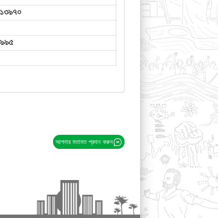
১৩৯৭০
১৯৯৫
আপনার মতামত প্রদান করুন