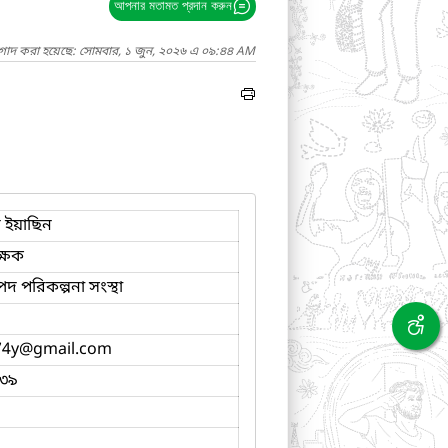
আপনার মতামত প্রদান করুন
াগাদ করা হয়েছে: সোমবার, ১ জুন, ২০২৬ এ ০৯:৪৪ AM
দ ইয়াছিন
ক্ষক
পদ পরিকল্পনা সংস্থা
74y
@gmail.com
৩৯