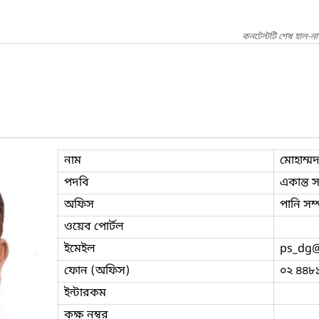
কনটেন্টটি শেষ হাল-ন
নাম
মোহাম্ম
পদবি
একান্ত 
অফিস
পানি সম্
ওয়েব পোর্টল
ইমেইল
ps_dg
@
ফোন (অফিস)
০২ ৪৪৮
ইন্টারকম
কক্ষ নম্বর