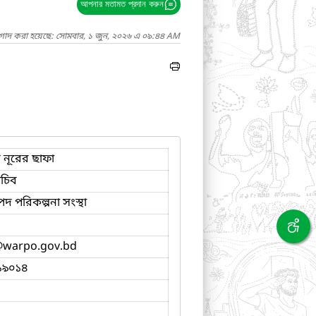
আপনার মতামত প্রদান করুন
াগাদ করা হয়েছে: সোমবার, ১ জুন, ২০২৬ এ ০৯:৪৪ AM
দ নূরের ছাফা
সচিব
পদ পরিকল্পনা সংস্থা
warpo.gov.bd
১৯০১৪