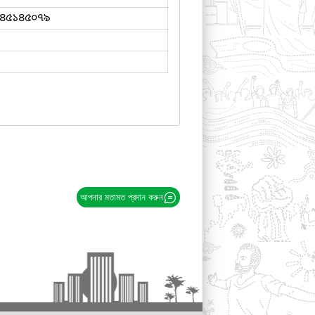
৪৫১৪৫০৭৯
আপনার মতামত প্রদান করুন