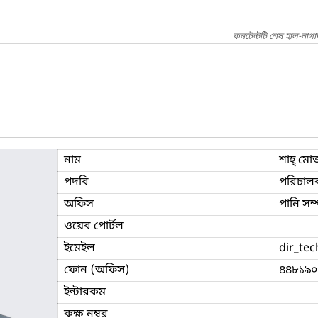
কনটেন্টটি শেষ হাল-নাগ
নাম
শাহ্‌ মো
পদবি
পরিচাল
অফিস
পানি সম্
ওয়েব পোর্টল
ইমেইল
dir_tec
ফোন (অফিস)
৪৪৮১৯০
ইন্টারকম
কক্ষ নম্বর