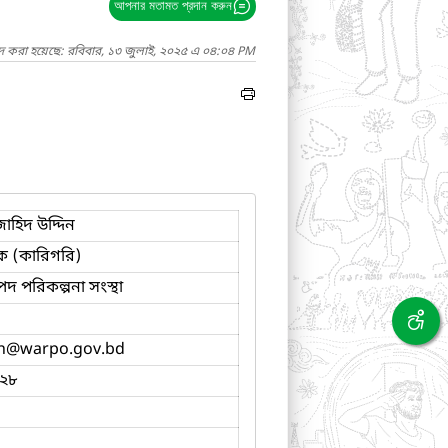
আপনার মতামত প্রদান করুন
াদ করা হয়েছে: রবিবার, ১৩ জুলাই, ২০২৫ এ ০৪:০৪ PM
জাহিদ উদ্দিন
ক (কারিগরি)
পদ পরিকল্পনা সংস্থা
h
@warpo.gov.bd
২৮