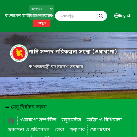
বাংলাদেশ জাতীয় তথ্য বাতায়ন
English
দেখুন
পানি সম্পদ পরিকল্পনা সংস্থা (ওয়ারপো)
গণপ্রজাতন্ত্রী বাংলাদেশ সরকার
মেনু নির্বাচন করুন
ওয়ারপো সম্পর্কিত
ডকুমেন্টস
আইন ও বিধিমালা
প্রকাশনা ও প্রতিবেদন
সেবা
গ্রন্থাগার
যোগাযোগ