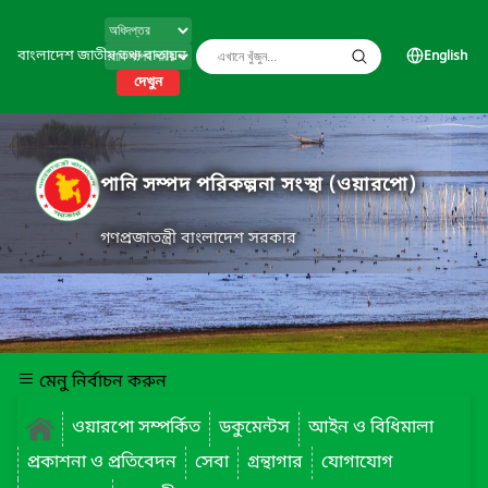
বাংলাদেশ জাতীয় তথ্য বাতায়ন
English
দেখুন
পানি সম্পদ পরিকল্পনা সংস্থা (ওয়ারপো)
গণপ্রজাতন্ত্রী বাংলাদেশ সরকার
মেনু নির্বাচন করুন
ওয়ারপো সম্পর্কিত
ডকুমেন্টস
আইন ও বিধিমালা
প্রকাশনা ও প্রতিবেদন
সেবা
গ্রন্থাগার
যোগাযোগ