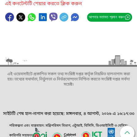
এই কনটেন্টটি শেয়ার করতে ক্লিক করুন
আপনার মতামত প্রদান করুন
এই ওয়েবসাইটে প্রকাশিত সকল তথ্য সংশ্লিষ্ট দপ্তর কর্তৃক নিয়মিত হালনাগাদ করা
হয়। তথ্যের যথার্থতা, নির্ভুলতা ও নির্ভরযোগ্যতা নিশ্চিত করতে সংশ্লিষ্ট দপ্তর সর্বদা
সচেষ্ট।
সাইটটি শেষ হাল-নাগাদ করা হয়েছে: মঙ্গলবার, ৪ আগস্ট, ২০২৬ এ ১৬:১৭:৩৩
পরিকল্পনা এবং বাস্তবায়ন: মন্ত্রিপরিষদ বিভাগ, এটুআই, বিসিসি, ডিওআইসিটি ও বেসিস।
কারিগরি সহায়তা