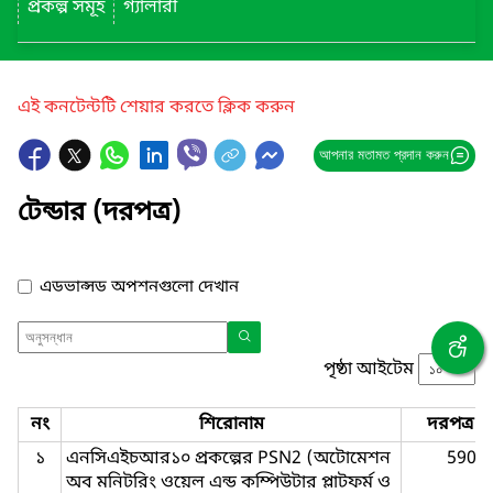
প্রকল্প সমূহ
গ্যালারী
এই কনটেন্টটি শেয়ার করতে ক্লিক করুন
আপনার মতামত প্রদান করুন
টেন্ডার (দরপত্র)
এডভান্সড অপশনগুলো দেখান
পৃষ্ঠা আইটেম
নং
শিরোনাম
দরপত্র ন
১
এনসিএইচআর১০ প্রকল্পের PSN2 (অটোমেশন
590
অব মনিটরিং ওয়েল এন্ড কম্পিউটার প্লাটফর্ম ও