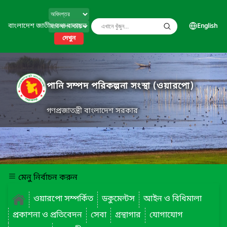
বাংলাদেশ জাতীয় তথ্য বাতায়ন
English
দেখুন
পানি সম্পদ পরিকল্পনা সংস্থা (ওয়ারপো)
গণপ্রজাতন্ত্রী বাংলাদেশ সরকার
মেনু নির্বাচন করুন
ওয়ারপো সম্পর্কিত
ডকুমেন্টস
আইন ও বিধিমালা
প্রকাশনা ও প্রতিবেদন
সেবা
গ্রন্থাগার
যোগাযোগ