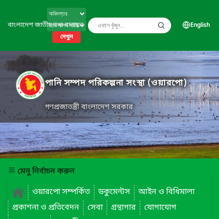
বাংলাদেশ জাতীয় তথ্য বাতায়ন
English
দেখুন
পানি সম্পদ পরিকল্পনা সংস্থা (ওয়ারপো)
গণপ্রজাতন্ত্রী বাংলাদেশ সরকার
মেনু নির্বাচন করুন
ওয়ারপো সম্পর্কিত
ডকুমেন্টস
আইন ও বিধিমালা
প্রকাশনা ও প্রতিবেদন
সেবা
গ্রন্থাগার
যোগাযোগ