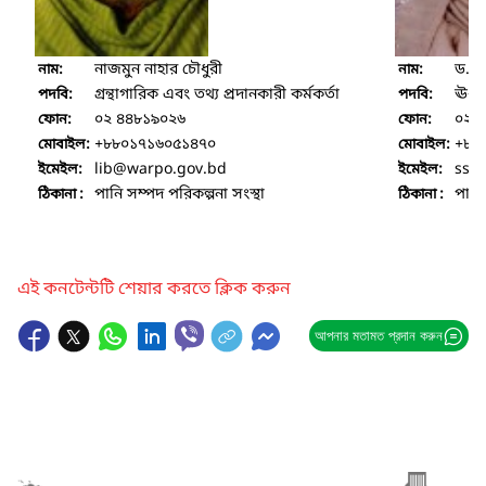
নাজমুন নাহার চৌধুরী
ড. ম
নাম:
নাম:
গ্রন্থাগারিক এবং তথ্য প্রদানকারী কর্মকর্তা
ঊর্ধ্
পদবি:
পদবি:
০২ ৪৪৮১৯০২৬
০২ 
ফোন:
ফোন:
+৮৮০১৭১৬০৫১৪৭০
+৮৮
মোবাইল:
মোবাইল:
lib
@warpo.gov.bd
sso_
ইমেইল:
ইমেইল:
পানি সম্পদ পরিকল্পনা সংস্থা
পানি
ঠিকানা :
ঠিকানা :
এই কনটেন্টটি শেয়ার করতে ক্লিক করুন
আপনার মতামত প্রদান করুন